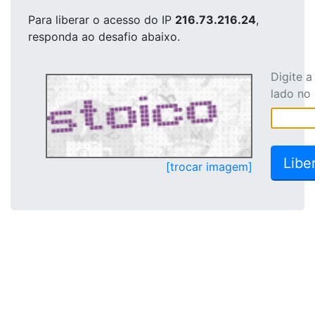
Para liberar o acesso
do IP
216.73.216.24
,
responda ao desafio abaixo.
Digite 
lado no
[trocar imagem]