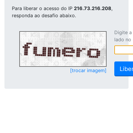
Para liberar o acesso
do IP
216.73.216.208
,
responda ao desafio abaixo.
Digite 
lado no
[trocar imagem]