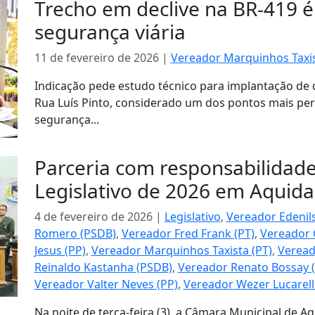
Trecho em declive na BR-419 é
segurança viária
11 de fevereiro de 2026
|
Vereador Marquinhos Taxis
Indicação pede estudo técnico para implantação de 
Rua Luís Pinto, considerado um dos pontos mais pe
segurança...
Parceria com responsabilidad
Legislativo de 2026 em Aquid
4 de fevereiro de 2026
|
Legislativo
,
Vereador Edenils
Romero (PSDB)
,
Vereador Fred Frank (PT)
,
Vereador 
Jesus (PP)
,
Vereador Marquinhos Taxista (PT)
,
Veread
Reinaldo Kastanha (PSDB)
,
Vereador Renato Bossay 
Vereador Valter Neves (PP)
,
Vereador Wezer Lucarell
Na noite de terça-feira (3), a Câmara Municipal de A