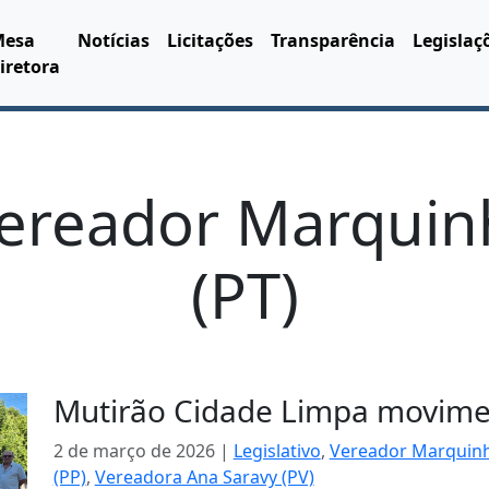
Mesa
Notícias
Licitações
Transparência
Legislaç
iretora
Vereador Marquin
(PT)
Mutirão Cidade Limpa movimen
2 de março de 2026
|
Legislativo
,
Vereador Marquinho
(PP)
,
Vereadora Ana Saravy (PV)