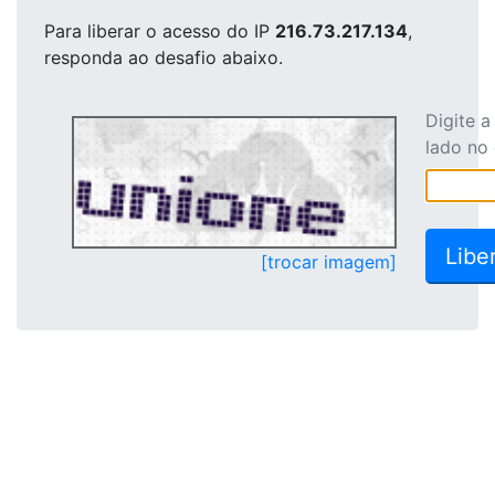
Para liberar o acesso
do IP
216.73.217.134
,
responda ao desafio abaixo.
Digite 
lado no
[trocar imagem]