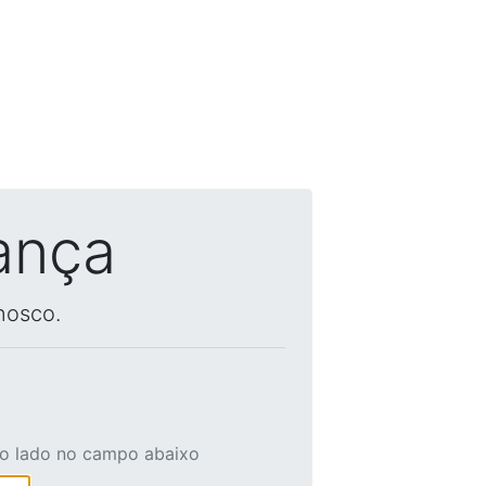
ança
nosco.
ao lado no campo abaixo