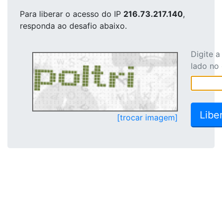
Para liberar o acesso
do IP
216.73.217.140
,
responda ao desafio abaixo.
Digite 
lado no
[trocar imagem]