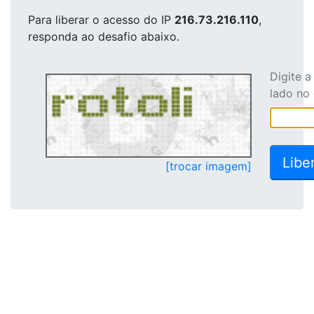
Para liberar o acesso
do IP
216.73.216.110
,
responda ao desafio abaixo.
Digite 
lado no
[trocar imagem]