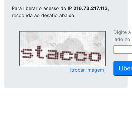
Para liberar o acesso
do IP
216.73.217.113
,
responda ao desafio abaixo.
Digite 
lado no
[trocar imagem]