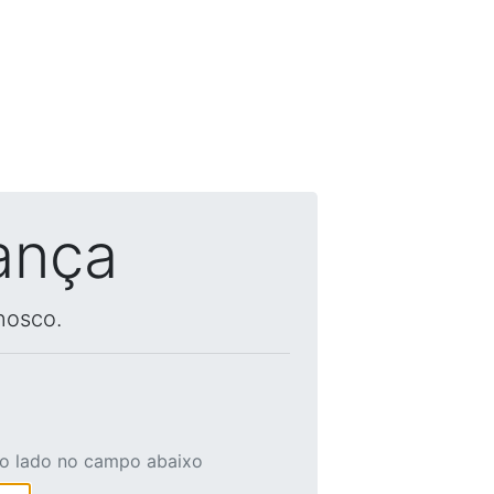
ança
nosco.
ao lado no campo abaixo