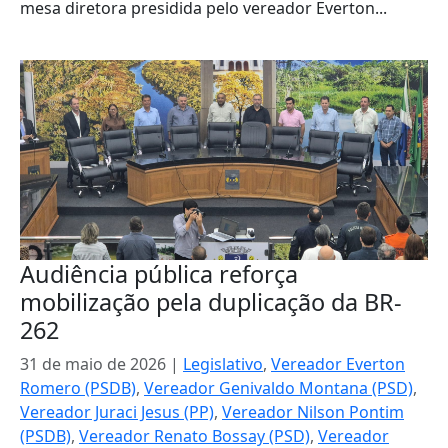
mesa diretora presidida pelo vereador Everton...
Audiência pública reforça
mobilização pela duplicação da BR-
262
31 de maio de 2026
|
Legislativo
,
Vereador Everton
Romero (PSDB)
,
Vereador Genivaldo Montana (PSD)
,
Vereador Juraci Jesus (PP)
,
Vereador Nilson Pontim
(PSDB)
,
Vereador Renato Bossay (PSD)
,
Vereador