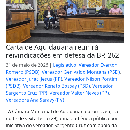
Carta de Aquidauana reunirá
reivindicações em defesa da BR-262
31 de maio de 2026
|
Legislativo
,
Vereador Everton
Romero (PSDB)
,
Vereador Genivaldo Montana (PSD)
,
Vereador Juraci Jesus (PP)
,
Vereador Nilson Pontim
(PSDB)
,
Vereador Renato Bossay (PSD)
,
Vereador
Sargento Cruz (PP)
,
Vereador Valter Neves (PP)
,
Vereadora Ana Saravy (PV)
A Câmara Municipal de Aquidauana promoveu, na
noite de sexta-feira (29), uma audiência pública por
iniciativa do vereador Sargento Cruz com apoio da