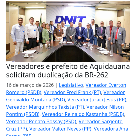
Vereadores e prefeito de Aquidauana
solicitam duplicação da BR-262
16 de março de 2026
|
Legislativo
,
Vereador Everton
Romero (PSDB)
,
Vereador Fred Frank (PT)
,
Vereador
Genivaldo Montana (PSD)
,
Vereador Juraci Jesus (PP)
,
Vereador Marquinhos Taxista (PT)
,
Vereador Nilson
Pontim (PSDB)
,
Vereador Reinaldo Kastanha (PSDB)
,
Vereador Renato Bossay (PSD)
,
Vereador Sargento
Cruz (PP)
,
Vereador Valter Neves (PP)
,
Vereadora Ana