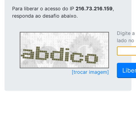
Para liberar o acesso
do IP
216.73.216.159
,
responda ao desafio abaixo.
Digite 
lado no
[trocar imagem]