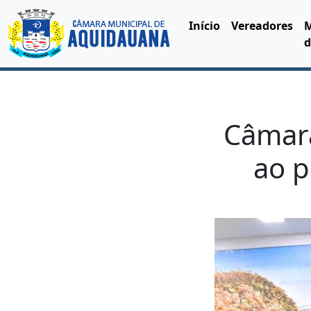
Início
Vereadores
d
Câmar
ao p