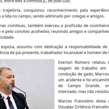
, entre eles a comitiva JL, de João Luiz.
trajetória, conquistou reconhecimento pela experiênc
a lida no campo, sendo admirado por colegas e amigos.
nas comitivas, também exerceu a profissão de cozinheir
e e pelo convívio acolhedor, reunindo amigos e companh
licidade.
esposa, assumiu com dedicação a responsabilidade de c
ência de pai presente, trabalhador incansável e homem de v
Everton Romero relatou
viagem de trabalho em 
condução de gado, Marcos 
um acidente e foi encamin
de Campo Grande, on
internado, mas não resistiu
Marcos Francelino deixa 
Douglas Ortêncio Franceli