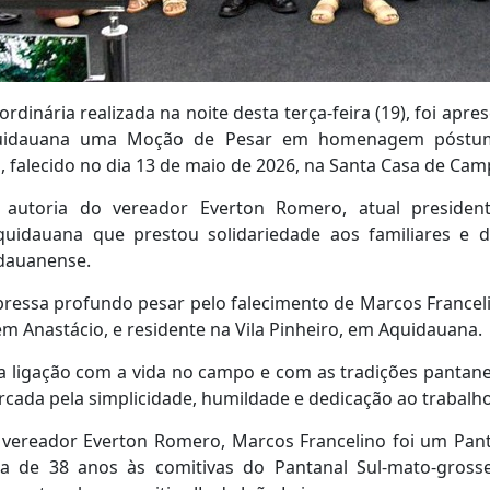
rdinária realizada na noite desta terça-feira (19), foi ap
quidauana uma Moção de Pesar em homenagem póstum
, falecido no dia 13 de maio de 2026, na Santa Casa de Ca
de autoria do vereador Everton Romero, atual preside
uidauana que prestou solidariedade aos familiares e 
idauanense.
essa profundo pesar pelo falecimento de Marcos Franceli
em Anastácio, e residente na Vila Pinheiro, em Aquidauana.
 ligação com a vida no campo e com as tradições pantanei
rcada pela simplicidade, humildade e dedicação ao trabalho
vereador Everton Romero, Marcos Francelino foi um Pant
a de 38 anos às comitivas do Pantanal Sul-mato-gros