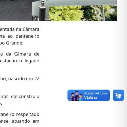
resentada na Câmara
a ao pantaneiro
mpo Grande.
nte da Câmara de
destacou o legado
no, nascido em 22
ras, ele construiu
.
aneiro respeitado
sense, atuando em