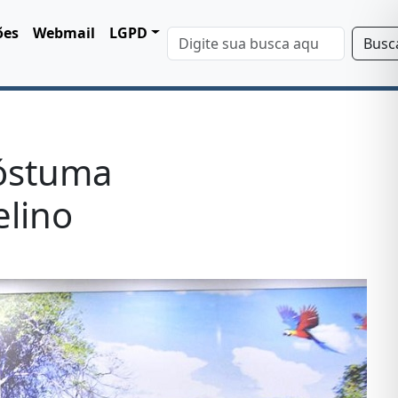
ões
Webmail
LGPD
Busc
óstuma
elino